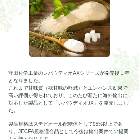
守田化学工業のレバウディオ
AX
シリーズが発売後１年
となりました。
これまで甘味質（残甘味の軽減）とエンハンス効果で
高い評価が得られており、このたび新たに海外輸出に
対応した製品として「レバウディオ
JX
」を発売しまし
た。
製品規格はステビオール配糖体として
95%
以上であ
り、
JECFA
規格適合品として今後は輸出案件での提案
も可能となります。