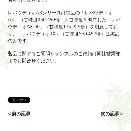
レバウディオ
AX
シリーズは純品の「レバウディオ
AX
」（甘味度
350-450
倍）と甘味度を調整した「レバ
ウディオ
AX-50
」（甘味度
175-225
倍）を用意してお
り、「レバウディオ
JX
」（甘味度
350-450
倍）は純品
のみです。
製品に関するご質問やサンプルのご依頼は同社営業部
までお問合せください。
< 前の記事
次の記事 >